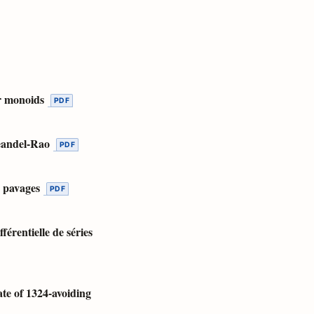
r monoids
eandel-Rao
s pavages
érentielle de séries
te of 1324-avoiding