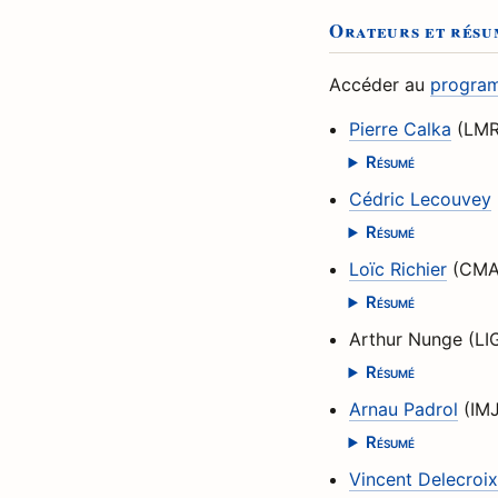
Orateurs et résu
Accéder au
program
Pierre Calka
(LMR
Résumé
Cédric Lecouvey
Résumé
Loïc Richier
(CMAP
Résumé
Arthur Nunge (LI
Résumé
Arnau Padrol
(IMJ
Résumé
Vincent Delecroix