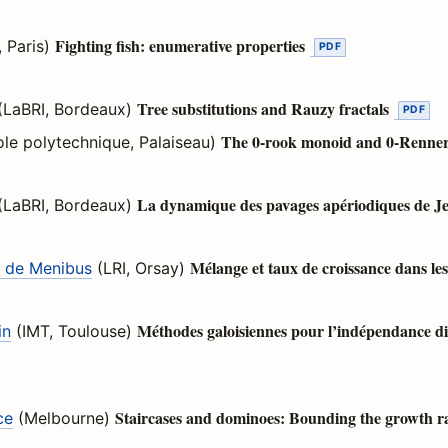
Fighting fish: enumerative properties
, Paris)
Tree substitutions and Rauzy fractals
 (LaBRI, Bordeaux)
The 0-rook monoid and 0-Renne
ole polytechnique, Palaiseau)
La dynamique des pavages apériodiques de J
(LaBRI, Bordeaux)
Mélange et taux de croissance dans le
n de Menibus
(LRI, Orsay)
Méthodes galoisiennes pour l’indépendance diff
in
(IMT, Toulouse)
Staircases and dominoes: Bounding the growth ra
ce
(Melbourne)