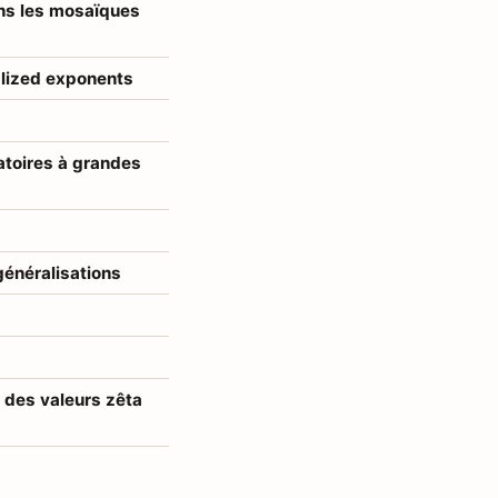
ns les mosaïques
alized exponents
atoires à grandes
généralisations
 des valeurs zêta