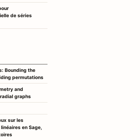
pour
elle de séries
s: Bounding the
iding permutations
ometry and
radial graphs
ux sur les
 linéaires en Sage,
toires