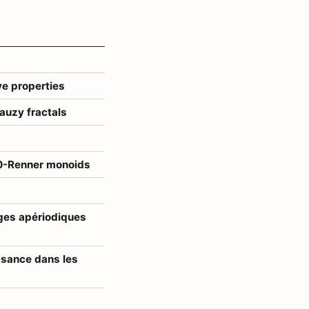
ve properties
auzy fractals
0-Renner monoids
ges apériodiques
ssance dans les